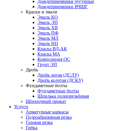
Дождеприемники чугунные
Дождеприемники ВЧШГ
Краски и эмали
Эмаль КО
Эмаль ЭП
Эмаль ХВ
Эмаль ПФ
Эмаль МЛ
Эмаль НЦ
Краска ВД-АК
Краска МА
Композиция ОС
Грунт ЭП
Дробь
Дробь литая (ДСЛУ)
Дробь колотая (ДСКУ)
Фундаметные болты
Фундаметные болты
Шпилька полнорезьбовая
Шпоночный прокат
Услуги
Арматурные каркасы
Гидроабразивная резка
Газовая резка
Гибка