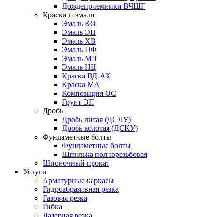
Дождеприемники ВЧШГ
Краски и эмали
Эмаль КО
Эмаль ЭП
Эмаль ХВ
Эмаль ПФ
Эмаль МЛ
Эмаль НЦ
Краска ВД-АК
Краска МА
Композиция ОС
Грунт ЭП
Дробь
Дробь литая (ДСЛУ)
Дробь колотая (ДСКУ)
Фундаметные болты
Фундаметные болты
Шпилька полнорезьбовая
Шпоночный прокат
Услуги
Арматурные каркасы
Гидроабразивная резка
Газовая резка
Гибка
Лазерная резка