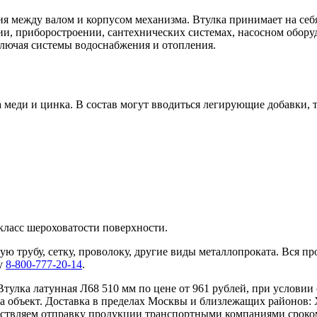
я между валом и корпусом механизма. Втулка принимает на себя
и, приборостроении, сантехнических системах, насосном оборуд
включая системы водоснабжения и отопления.
а меди и цинка. В состав могут вводиться легирующие добавки, 
класс шероховатости поверхности.
ую трубу, сетку, проволоку, другие виды металлопроката. Вся п
ну
8-800-777-20-14
.
тулка латунная Л68 510 мм по цене от 961 рублей, при условии 
м на объект. Доставка в пределах Москвы и близлежащих район
уществляем отправку продукции транспортными компаниями срок