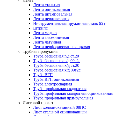
Лента
Лента стальная
Лента оцинкованная
Лента штамповальная
Лента нержавеющая
Инструментальная пружинная сталь 65 г
Штрипс
Лента медная
Лента алюминиевая
Лента латунная
Лента перфорированная прямая
Трубная продукция
Труба бесшовная г/д ст.20
Труба бесшовная г/д 09г2с
Труба бесшовная х/д ст.20
Труба бесшовная х/д 09г2с
Труба ВГП
Труба ВГП оцинкованная
Труба электросварная
Труба профильная квадратная
Труба профильная квадратная оцинкованная
Труба профильная прямоугольная
Листовой прокат
Лист холоднокатанный 08ПС
Лист стальной оцинкованный