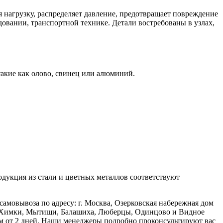
 нагрузку, распределяет давление, предотвращает повреждение
овании, транспортной технике. Детали востребованы в узлах,
такие как олово, свинец или алюминий.
родукция из стали и цветных металлов соответствуют
самовывоза по адресу: г. Москва, Озерковская набережная дом
ов: Химки, Мытищи, Балашиха, Люберцы, Одинцово и Видное
ом от 2 дней. Наши менеджеры подробно проконсультируют вас