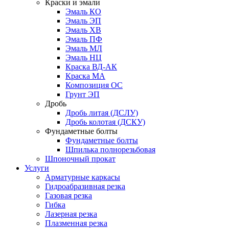
Краски и эмали
Эмаль КО
Эмаль ЭП
Эмаль ХВ
Эмаль ПФ
Эмаль МЛ
Эмаль НЦ
Краска ВД-АК
Краска МА
Композиция ОС
Грунт ЭП
Дробь
Дробь литая (ДСЛУ)
Дробь колотая (ДСКУ)
Фундаметные болты
Фундаметные болты
Шпилька полнорезьбовая
Шпоночный прокат
Услуги
Арматурные каркасы
Гидроабразивная резка
Газовая резка
Гибка
Лазерная резка
Плазменная резка